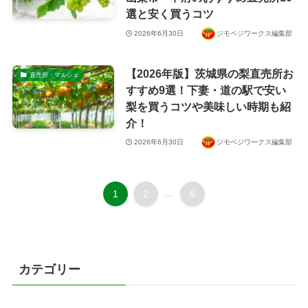
選と安く買うコツ
2026年6月30日
ジモベジワークス編集部
【2026年版】茨城県の梨直売所お
直売所・マルシェ
すすめ9選！下妻・道の駅で安い
梨を買うコツや美味しい時期も紹
介！
2026年6月30日
ジモベジワークス編集部
1
2
...
5
カテゴリー