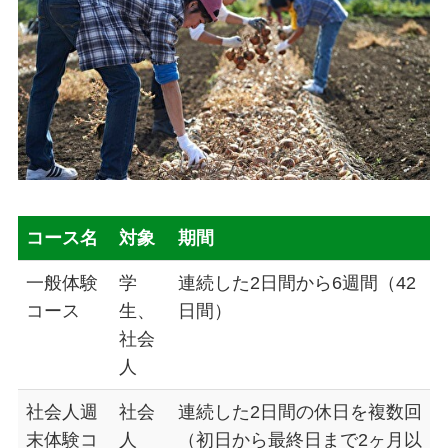
コース名
対象
期間
一般体験
学
連続した2日間から6週間（42
コース
生、
日間）
社会
人
社会人週
社会
連続した2日間の休日を複数回
末体験コ
人
（初日から最終日まで2ヶ月以