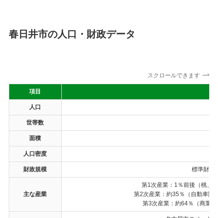
春日井市の人口・財政データ
スクロールできます
項目
人口
約
世帯数
約1
面積
人口密度
約3
財政規模
標準財政規
第1次産業：1％前後（桃、
主な産業
第2次産業：約35％（自動車
第3次産業：約64％（商業