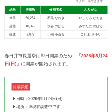
スクロールできます
結果
得票数
候補者名
ふりがな
当選
60,254
石黒 なおき
いしぐろ なおき
落選
10,372
水谷 のぼる
みずたに のぼる
落選
9,877
小嶋 小百合
こじま さゆり
春日井市長選挙は即日開票のため、
「2026年5月24
日(日)」
に開票が開始されます。
開票詳細
日時：2026年5月24日(日)
場所：※現在調査中です