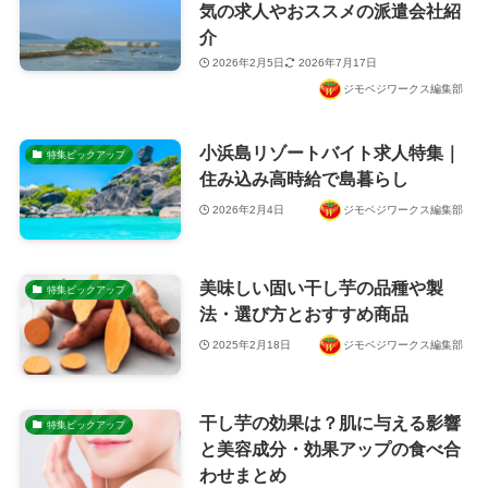
気の求人やおススメの派遣会社紹
介
2026年2月5日
2026年7月17日
ジモベジワークス編集部
小浜島リゾートバイト求人特集｜
特集ピックアップ
住み込み高時給で島暮らし
2026年2月4日
ジモベジワークス編集部
美味しい固い干し芋の品種や製
特集ピックアップ
法・選び方とおすすめ商品
2025年2月18日
ジモベジワークス編集部
干し芋の効果は？肌に与える影響
特集ピックアップ
と美容成分・効果アップの食べ合
わせまとめ