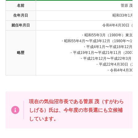
名前
菅原 茂（
生年月日
昭和33年1月2
就任年月日
令和4年4月30日（2
・昭和55年3月（1980年）東
・昭和55年4月〜平成3年12月（1980年〜
・平成4年1月〜平成18年12月（
略歴
・平成19年1月〜平成21年11月（200
・平成21年12月〜平成22年3月（
・平成22年4月30日（2
・令和4年4月30日
現在の気仙沼市長である菅原 茂（すがわら
しげる）氏は、今年度の市長選にも立候補
しています。