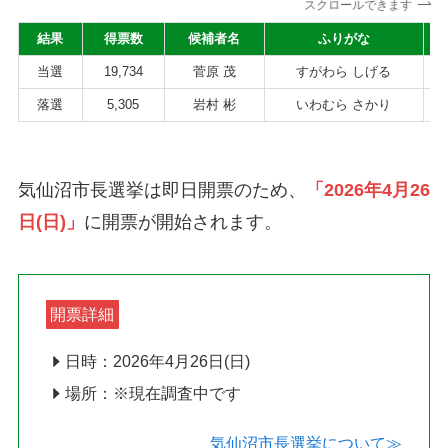
スクロールできます
結果
得票数
候補者名
ふりがな
当選
19,734
菅原 茂
すがわら しげる
落選
5,305
岩村 彬
いわむら さかり
気仙沼市長選挙は即日開票のため、
「2026年4月26
日(日)」
に開票が開始されます。
開票詳細
日時：2026年4月26日(日)
場所：※現在調査中です
気仙沼市長選挙について≫