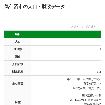
気仙沼市の人口・財政データ
スクロールできます
項目
人口
世帯数
約2
面積
約
人口密度
財政規模
約25
第1次産業：水産業が中心（
主な産業
第2次産業：水
第3次産業：観光・物流
– 三陸沿岸の主要
– 2011年の東日本大震災
特徴
– 高齢化率が4