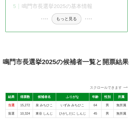
鳴門市長選挙2025の基本情報
もっと見る
鳴門市長選挙2025の候補者一覧と開票結果
スクロールできます
結果
得票数
候補者名
ふりがな
年齢
性別
所属
当選
15,272
泉 みちひこ
いずみ みちひこ
64
男
無所属
落選
10,324
東谷 しんじ
ひがしだに しんじ
45
男
無所属