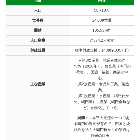
項目
内容
人口
50,713人
世帯数
24,089世帯
面積
135.53 km²
人口密度
約374.2人/km²
財政規模
標準財政規模：148億9,835万円
– 第3次産業：就業者数の約
75%（2020年）。観光業（鳴門の
渦潮）、医療・福祉、商業が中
心。
主な産業
– 第2次産業：食品加工業、製造
業。
– 第1次産業：水産業（鳴門わか
め、鳴門鯛）、農業（鳴門金時な
ど）が特化している。
–
渦潮
：世界三大潮流の一つであ
る鳴門の渦潮が有名で、四国と淡
路島を結ぶ大鳴門橋からの景観は
観光の目玉。