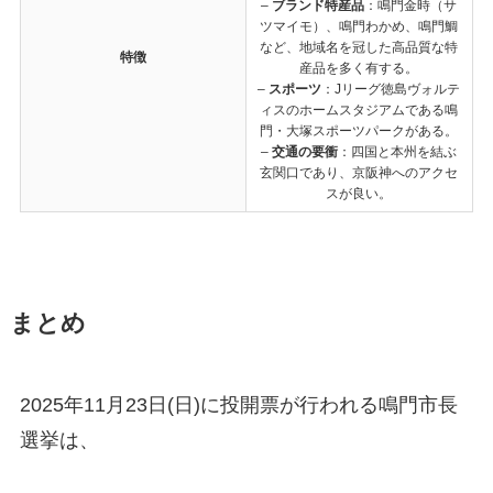
–
ブランド特産品
：鳴門金時（サ
ツマイモ）、鳴門わかめ、鳴門鯛
など、地域名を冠した高品質な特
特徴
産品を多く有する。
–
スポーツ
：Jリーグ徳島ヴォルテ
ィスのホームスタジアムである鳴
門・大塚スポーツパークがある。
–
交通の要衝
：四国と本州を結ぶ
玄関口であり、京阪神へのアクセ
スが良い。
まとめ
2025年11月23日(日)に投開票が行われる鳴門市長
選挙は、