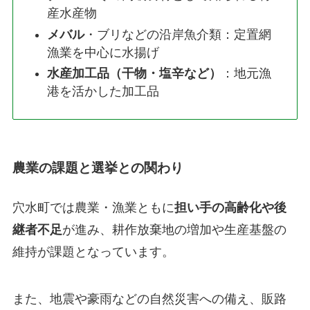
産水産物
メバル
・ブリなどの沿岸魚介類：定置網
漁業を中心に水揚げ
水産加工品（干物・塩辛など）
：地元漁
港を活かした加工品
農業の課題と選挙との関わり
穴水町では農業・漁業ともに
担い手の高齢化や後
継者不足
が進み、耕作放棄地の増加や生産基盤の
維持が課題となっています。
また、地震や豪雨などの自然災害への備え、販路