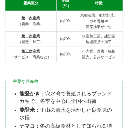
割合
産業区分
特徴
（%）
水稲栽培、能登野菜、
第一次産業
約10%
カキ養殖や
（農業・漁業）
沿岸漁業が中心
第二次産業
水産加工業、建設業
約20%
（製造・加工）
地場産品の加工
第三次産業
小売業、医療・福祉
約70%
（サービス・商業など）
観光、公共サービス
主要な特産物
能登かき
：穴水湾で養殖されるブランド
カキで、冬季を中心に全国へ出荷
能登米
：里山の清水を活かした良食味の
水稲
ナマコ
：冬の高級食材として知られる特