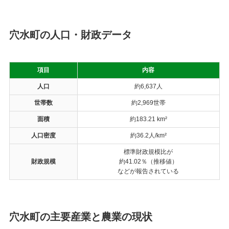
穴水町の人口・財政データ
項目
内容
人口
約6,637人
世帯数
約2,969世帯
面積
約183.21 km²
人口密度
約36.2人/km²
標準財政規模比が
財政規模
約41.02％（推移値）
などが報告されている
穴水町の主要産業と農業の現状