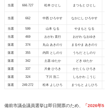
当選
666.727
松本 ひとし
まつもと ひとし
7
当選
662
中西 ひろやす
なかにし ひろやす
7
当選
599
山本 なる
やまもと なる
6
当選
469
おがわ 直行
おがわ なおゆき
8
落選
374
丸山 あきのり
まるやま あきのり
5
落選
355
内田 としのり
うちだ としのり
7
落選
342
土器 ゆたか
どき ゆたか
8
落選
337
片倉 ひろき
かたくら ひろき
4
落選
324
下川 浩二
しもかわ こうじ
6
落選
249.272
松本 よしひろ
まつもと よしひろ
6
備前市議会議員選挙は即日開票のため、
「2026年5