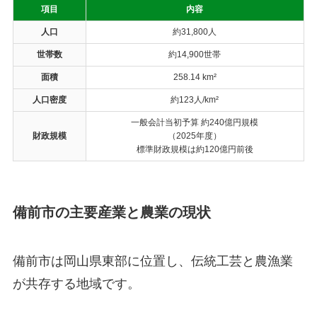
項目
内容
人口
約31,800人
世帯数
約14,900世帯
面積
258.14 km²
人口密度
約123人/km²
一般会計当初予算 約240億円規模
財政規模
（2025年度）
標準財政規模は約120億円前後
備前市の主要産業と農業の現状
備前市は岡山県東部に位置し、伝統工芸と農漁業
が共存する地域です。