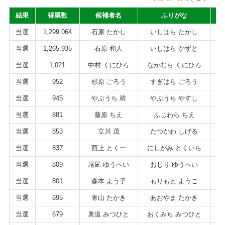
結果
得票数
候補者名
ふりがな
年
当選
1,299.064
石原 たかし
いしはら たかし
6
当選
1,265.935
石原 和人
いしはら かずと
5
当選
1,021
中村 くにひろ
なかむら くにひろ
6
当選
952
杉原 ごろう
すぎはら ごろう
4
当選
945
やぶうち 靖
やぶうち やすし
6
当選
881
藤原 ちえ
ふじわら ちえ
4
当選
853
立川 茂
たつかわ しげる
7
当選
837
西上 とく一
にしがみ とくいち
6
当選
809
尾㞍 ゆうへい
おじり ゆうへい
4
当選
801
森本 よう子
もりもと ようこ
5
当選
695
青山 たかき
あおやま たかき
7
当選
679
奥道 みつひと
おくみち みつひと
6