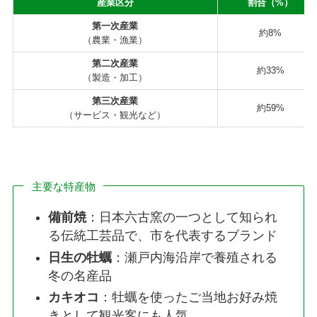
産業区分
割合（%）
第一次産業
約8%
（農業・漁業）
第二次産業
約33%
（製造・加工）
第三次産業
約59%
（サービス・観光など）
主要な特産物
備前焼
：日本六古窯の一つとして知られ
る伝統工芸品で、市を代表するブランド
日生の牡蠣
：瀬戸内海沿岸で養殖される
冬の名産品
カキオコ
：牡蠣を使ったご当地お好み焼
きとして観光客にも人気