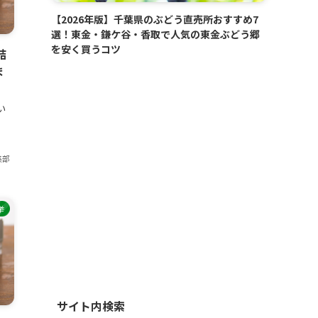
【2026年版】千葉県のぶどう直売所おすすめ7
選！東金・鎌ケ谷・香取で人気の東金ぶどう郷
を安く買うコツ
結
ま
い
集部
挙
サイト内検索