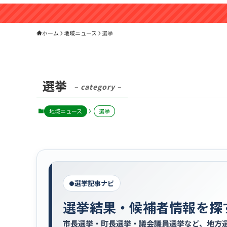
ホーム
地域ニュース
選挙
選挙
– category –
地域ニュース
選挙
選挙記事ナビ
選挙結果・候補者情報を探
市長選挙・町長選挙・議会議員選挙など、地方