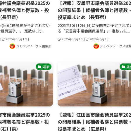
村議会議員選挙2025の
【速報】安曇野市議会議員選挙202
候補者名簿と得票数・投
の開票結果｜候補者名簿と得票数
（長野県）
投票率まとめ（長野県）
12日(日)に投開票が予定されてい
2025年10月12日(日)に投開票が予定されて
員選挙」。 定数6に対...
る「安曇野市議会議員選挙」。 定数22に...
日
2025年10月17日
2025年10月10日
2026年5月1日
ジモベジワークス編集部
ジモベジワークス編
選挙
選
市議会議員選挙2025の
【速報】江田島市議会議員選挙202
候補者名簿と得票数・投
の開票結果｜候補者名簿と得票数
（石川県）
投票率まとめ（広島県）