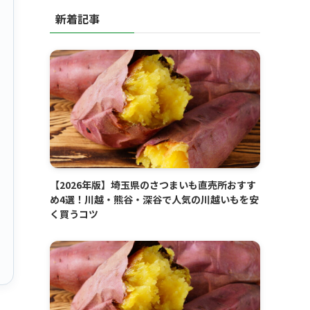
新着記事
【2026年版】埼玉県のさつまいも直売所おすす
め4選！川越・熊谷・深谷で人気の川越いもを安
く買うコツ