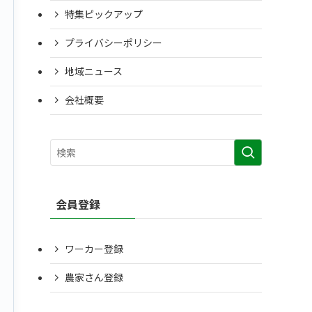
特集ピックアップ
プライバシーポリシー
地域ニュース
会社概要
会員登録
ワーカー登録
農家さん登録