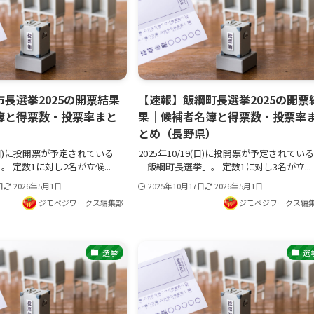
長選挙2025の開票結果
【速報】飯綱町長選挙2025の開票
簿と得票数・投票率まと
果｜候補者名簿と得票数・投票率
）
とめ（長野県）
19(日)に投開票が予定されている
2025年10/19(日)に投開票が予定されてい
 定数1に対し2名が立候...
「飯綱町長選挙」。 定数1に対し3名が立...
日
2026年5月1日
2025年10月17日
2026年5月1日
ジモベジワークス編集部
ジモベジワークス編
選挙
選