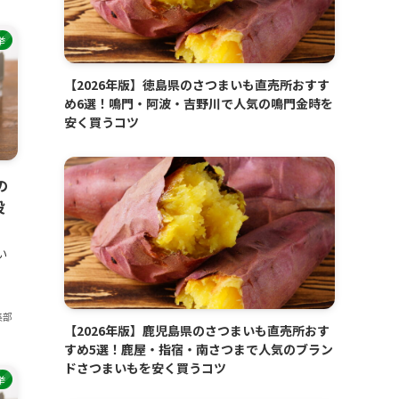
挙
【2026年版】徳島県のさつまいも直売所おすす
め6選！鳴門・阿波・吉野川で人気の鳴門金時を
安く買うコツ
の
投
い
集部
【2026年版】鹿児島県のさつまいも直売所おす
すめ5選！鹿屋・指宿・南さつまで人気のブラン
ドさつまいもを安く買うコツ
挙