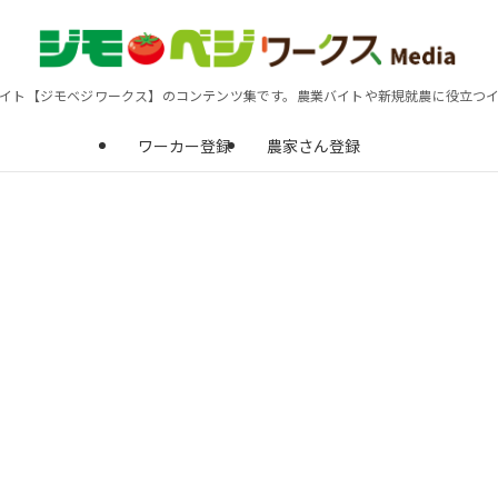
イト【ジモベジワークス】のコンテンツ集です。農業バイトや新規就農に役立つ
ワーカー登録
農家さん登録