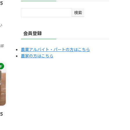
5
・
検
検索
索
い
会員登録
集部
農業アルバイト・パートの方はこちら
農家の方はこちら
挙
5
・