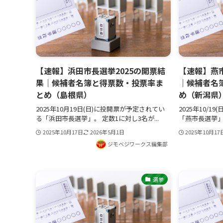
【速報】浜田市長選挙2025の開票結
【速報】燕市
果｜候補者名簿と得票数・投票率ま
｜候補者名
とめ（島根県）
め（新潟県
2025年10月19日(日)に投開票が予定されてい
2025年10/
る「浜田市長選挙」。 定数1に対し3名が...
「燕市長選挙」。
2025年10月17日
2026年5月1日
2025年10月17
ジモベジワークス編集部
選挙