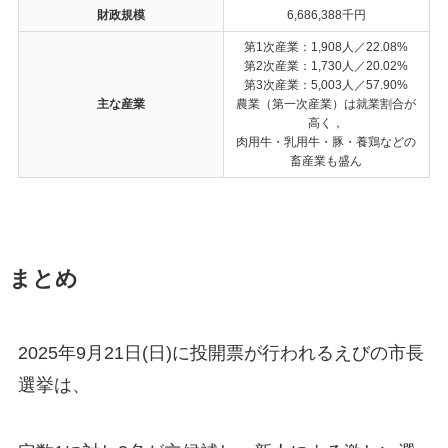
財政規模
6,686,388千円
第1次産業：1,908人／22.08%
第2次産業：1,730人／20.02%
第3次産業：5,003人／57.90%
主な産業
農業（第一次産業）は就業割合が
高く，
肉用牛・乳用牛・豚・養鶏などの
畜産業も盛ん
まとめ
2025年9月21日(日)に投開票が行われるえびの市長
選挙は、