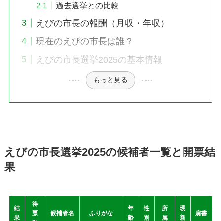
過去選挙との比較
えびの市長の報酬（月収・年収）
現在のえびの市長は誰？
えびの市長選挙2025の基本情報
もっと見る
えびの市長選挙2025の候補者一覧と開票結
果
得
結
年
性
所
現
票
候補者名
ふりがな
肩書
果
齢
別
属
新