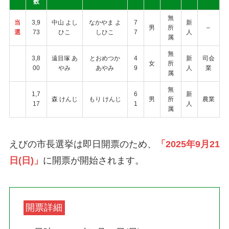
数
無
当
3,9
中山 よし
なかやま よ
7
新
男
所
–
選
73
ひこ
しひこ
7
人
属
無
3,8
遠目塚 あ
とおめつか
4
新
司会
女
所
00
やみ
あやみ
9
人
業
属
無
1,7
6
新
森 けんじ
もり けんじ
男
所
農業
17
1
人
属
えびの市長選挙は即日開票のため、
「2025年9月21
日(日)」
に開票が開始されます。
開票詳細