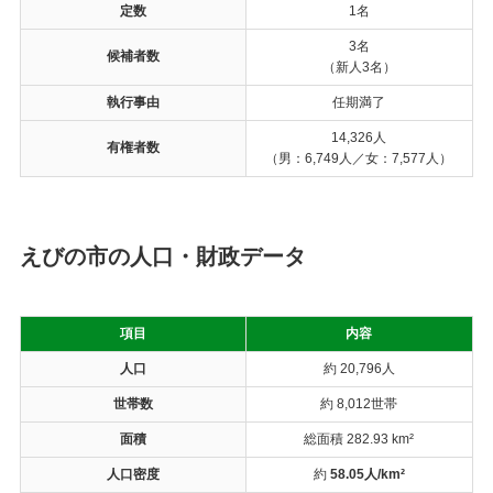
定数
1名
3名
候補者数
（新人3名）
執行事由
任期満了
14,326人
有権者数
（男：6,749人／女：7,577人）
えびの市の人口・財政データ
項目
内容
人口
約 20,796人
世帯数
約 8,012世帯
面積
総面積 282.93 km²
人口密度
約
58.05人/km²