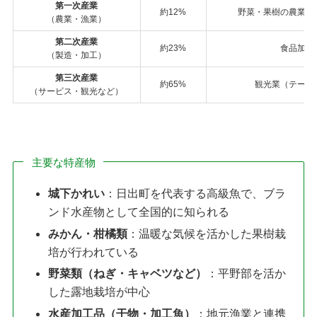
第一次産業
約12%
野菜・果樹の農業と
（農業・漁業）
第二次産業
約23%
食品加工
（製造・加工）
第三次産業
約65%
観光業（テーマ
（サービス・観光など）
主要な特産物
城下かれい
：日出町を代表する高級魚で、ブラ
ンド水産物として全国的に知られる
みかん・柑橘類
：温暖な気候を活かした果樹栽
培が行われている
野菜類（ねぎ・キャベツなど）
：平野部を活か
した露地栽培が中心
水産加工品（干物・加工魚）
：地元漁業と連携