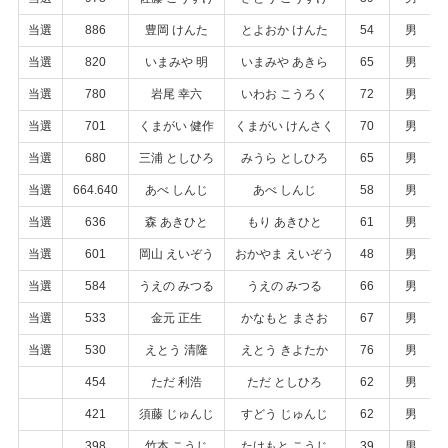
当選
886
豊岡 けんた
とよおか けんた
54
男
当選
820
いまみや 明
いまみや あきら
65
男
当選
780
岩尾 幸六
いわお こうろく
72
男
当選
701
くまがい 健作
くまがい けんさく
70
男
当選
680
三浦 としひろ
みうら としひろ
65
男
当選
664.640
あべ しんじ
あべ しんじ
58
男
当選
636
森 あきひと
もり あきひと
61
男
当選
601
岡山 えいぞう
おかやま えいぞう
48
男
当選
584
うえの みつる
うえの みつる
66
男
当選
533
金元 正生
かなもと まさお
67
男
当選
530
えとう 清隆
えとう きよたか
76
男
454
ただ 利浩
ただ としひろ
62
男
421
須藤 じゅんじ
すどう じゅんじ
62
男
398
竹本 こうじ
たけもと こうじ
39
男