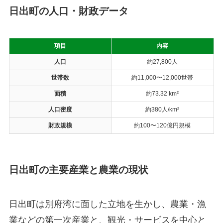
日出町の人口・財政データ
項目
内容
人口
約27,800人
世帯数
約11,000〜12,000世帯
面積
約73.32 km²
人口密度
約380人/km²
財政規模
約100〜120億円規模
日出町の主要産業と農業の現状
日出町は別府湾に面した立地を生かし、農業・漁
業などの第一次産業と、観光・サービスを中心と