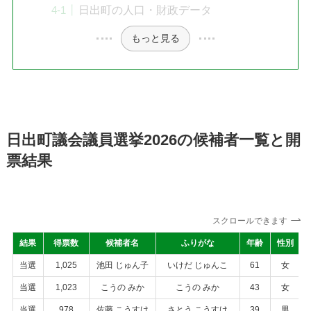
日出町の人口・財政データ
もっと見る
日出町議会議員選挙2026の候補者一覧と開
票結果
スクロールできます
結果
得票数
候補者名
ふりがな
年齢
性別
当選
1,025
池田 じゅん子
いけだ じゅんこ
61
女
当選
1,023
こうの みか
こうの みか
43
女
当選
978
佐藤 こうすけ
さとう こうすけ
39
男