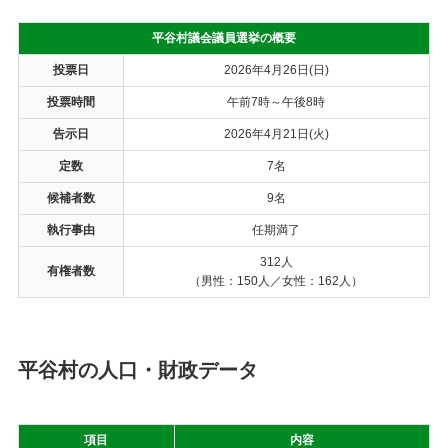
平谷村議会議員選挙の概要
投票日
2026年4月26日(日)
投票時間
午前7時～午後8時
告示日
2026年4月21日(火)
定数
7名
候補者数
9名
執行事由
任期満了
312人
有権者数
（男性：150人／女性：162人）
平谷村の人口・財政データ
項目
内容