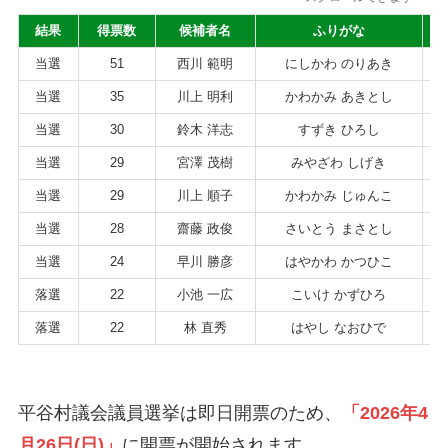
結果
得票数
候補者名
ふりがな
当選
51
西川 範明
にしかわ のりあき
当選
35
川上 明利
かわかみ あきとし
当選
30
鈴木 洋志
すずき ひろし
当選
29
宮澤 茂樹
みやざわ しげき
当選
29
川上 順子
かわかみ じゅんこ
当選
28
齋藤 政俊
さいとう まさとし
当選
24
早川 勝彦
はやかわ かつひこ
落選
22
小池 一広
こいけ かずひろ
落選
22
林 直秀
はやし なおひで
平谷村議会議員選挙は即日開票のため、
「2026年4
月26日(日)」
に開票が開始されます。