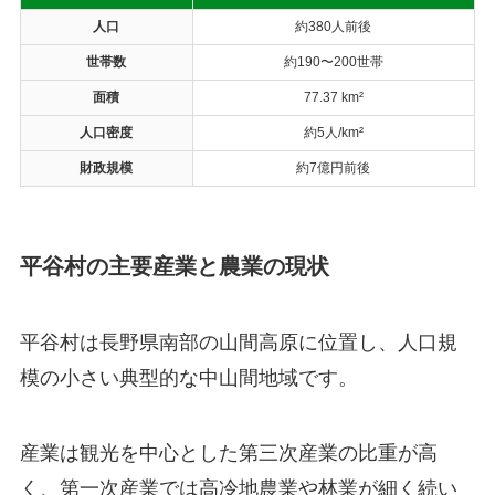
人口
約380人前後
世帯数
約190〜200世帯
面積
77.37 km²
人口密度
約5人/km²
財政規模
約7億円前後
平谷村の主要産業と農業の現状
平谷村は長野県南部の山間高原に位置し、人口規
模の小さい典型的な中山間地域です。
産業は観光を中心とした第三次産業の比重が高
く、第一次産業では高冷地農業や林業が細く続い