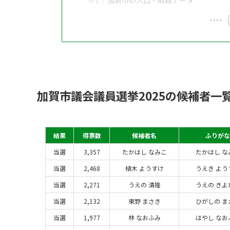
加賀市議会議員選挙2025の候補者一
結果
得票数
候補者名
ふりがな
当選
3,357
たかはし なみこ
たかはし な
当選
2,468
植木 ようすけ
うえき よう
当選
2,271
うえの 清隆
うえの きよ
当選
2,132
東野 まさき
ひがしの ま
当選
1,977
林 なおふみ
はやし なお