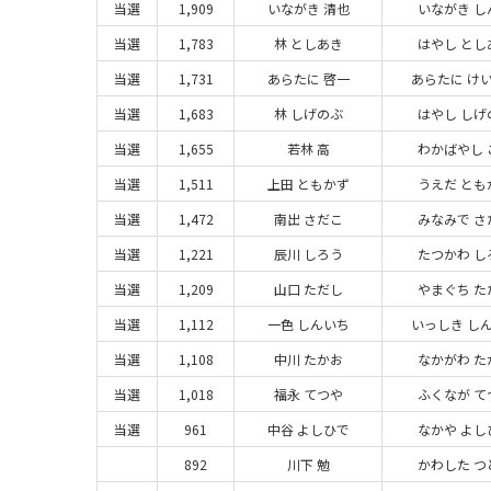
当選
1,909
いながき 清也
いながき し
当選
1,783
林 としあき
はやし とし
当選
1,731
あらたに 啓一
あらたに け
当選
1,683
林 しげのぶ
はやし しげ
当選
1,655
若林 高
わかばやし 
当選
1,511
上田 ともかず
うえだ とも
当選
1,472
南出 さだこ
みなみで さ
当選
1,221
辰川 しろう
たつかわ し
当選
1,209
山口 ただし
やまぐち た
当選
1,112
一色 しんいち
いっしき し
当選
1,108
中川 たかお
なかがわ た
当選
1,018
福永 てつや
ふくなが て
当選
961
中谷 よしひで
なかや よし
892
川下 勉
かわした つ