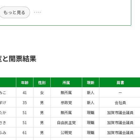
もっと見る
覧と開票結果
年齢
性別
所属
現新
肩書
みこ
41
女
無所属
新人
ー
すけ
35
男
参政党
新人
会社員
たか
51
男
無所属
現職
加賀市議会議員
さき
51
男
自由民主党
現職
加賀市議会議員
ふみ
61
男
公明党
現職
加賀市議会議員