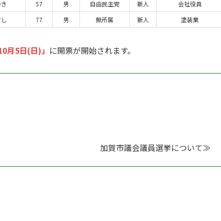
ゆき
57
男
自由民主党
新人
会社役員
だし
77
男
無所属
新人
塗装業
10月5日(日)」
に開票が開始されます。
加賀市議会議員選挙について≫