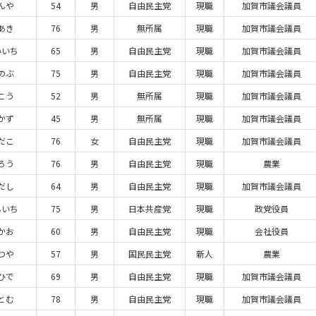
んや
54
男
自由民主党
現職
加賀市議会議員
あき
76
男
無所属
現職
加賀市議会議員
いいち
65
男
自由民主党
現職
加賀市議会議員
のぶ
75
男
自由民主党
現職
加賀市議会議員
こう
52
男
無所属
現職
加賀市議会議員
かず
45
男
無所属
現職
加賀市議会議員
だこ
76
女
自由民主党
現職
加賀市議会議員
ろう
76
男
自由民主党
現職
農業
だし
64
男
自由民主党
現職
加賀市議会議員
んいち
75
男
日本共産党
現職
政党役員
かお
60
男
自由民主党
現職
会社役員
つや
57
男
国民民主党
新人
農業
ひで
69
男
自由民主党
現職
加賀市議会議員
とむ
78
男
自由民主党
現職
加賀市議会議員