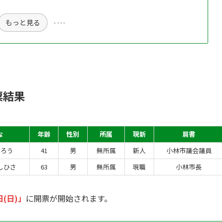
もっと見る
票結果
な
年齢
性別
所属
現新
肩書
じろう
41
男
無所属
新人
小林市議会議員
しひさ
63
男
無所属
現職
小林市長
日(日)」
に開票が開始されます。