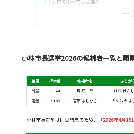
現在の小林市長は誰？
小林市長選挙2026の候補者一覧と開
結果
得票数
候補者名
ふりが
当選
8,544
堀 研二郎
ほり けん
落選
7,189
宮原 よしひさ
みやはら よ
小林市長選挙は即日開票のため、
「2026年4月19