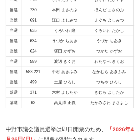
当選
730
本田 まさのぶ
ほんだ まさのぶ
当選
691
江口 よしみつ
えぐち よしみつ
当選
635
くろいわ 隆
くろいわ たかし
当選
634
うづか ちあき
うづか ちあき
当選
624
塚田 かずお
つかだ かずお
当選
599
渡辺 きくお
わたなべ きくお
当選
583.221
中村 あきふみ
なかむら あきふみ
当選
499
土屋 ひろし
つちや ひろし
落選
371
木村 よしたか
きむら よしたか
落選
63
髙見澤 正義
たかみさわ まさよし
中野市議会議員選挙は即日開票のため、
「2026年4
月26日(日)」
に開票が開始されます。