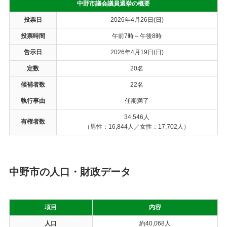
中野市議会議員選挙の概要
投票日
2026年4月26日(日)
投票時間
午前7時～午後8時
告示日
2026年4月19日(日)
定数
20名
候補者数
22名
執行事由
任期満了
34,546人
有権者数
（男性：16,844人／女性：17,702人）
中野市の人口・財政データ
項目
内容
人口
約40,068人