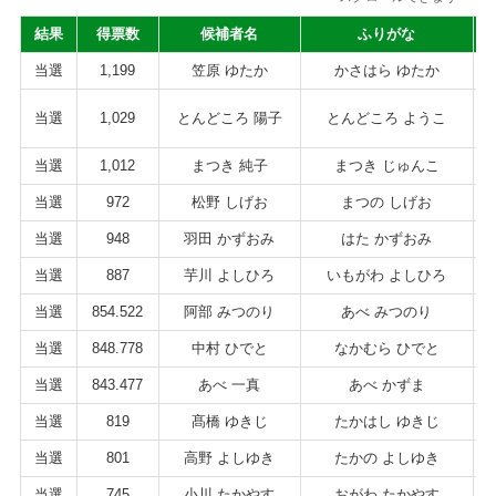
結果
得票数
候補者名
ふりがな
当選
1,199
笠原 ゆたか
かさはら ゆたか
当選
1,029
とんどころ 陽子
とんどころ ようこ
当選
1,012
まつき 純子
まつき じゅんこ
当選
972
松野 しげお
まつの しげお
当選
948
羽田 かずおみ
はた かずおみ
当選
887
芋川 よしひろ
いもがわ よしひろ
当選
854.522
阿部 みつのり
あべ みつのり
当選
848.778
中村 ひでと
なかむら ひでと
当選
843.477
あべ 一真
あべ かずま
当選
819
髙橋 ゆきじ
たかはし ゆきじ
当選
801
高野 よしゆき
たかの よしゆき
当選
745
小川 たかやす
おがわ たかやす