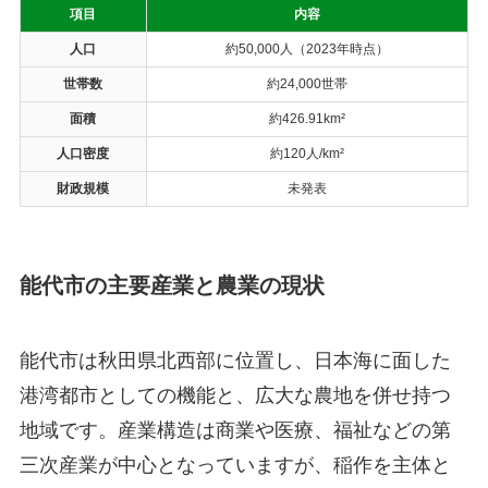
項目
内容
人口
約50,000人（2023年時点）
世帯数
約24,000世帯
面積
約426.91km²
人口密度
約120人/km²
財政規模
未発表
能代市の主要産業と農業の現状
能代市は秋田県北西部に位置し、日本海に面した
港湾都市としての機能と、広大な農地を併せ持つ
地域です。産業構造は商業や医療、福祉などの第
三次産業が中心となっていますが、稲作を主体と