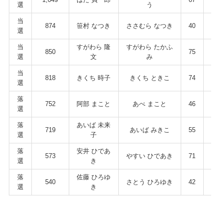
選
う
当
874
笹村 なつき
ささむら なつき
40
男
選
当
すがわら 隆
すがわら たかふ
850
75
男
選
文
み
当
818
きくち 時子
きくち ときこ
74
女
選
落
752
阿部 まこと
あべ まこと
46
男
選
落
あいば 未来
719
あいば みきこ
55
女
選
子
落
安井 ひであ
573
やすい ひであき
71
男
選
き
落
佐藤 ひろゆ
540
さとう ひろゆき
42
男
選
き