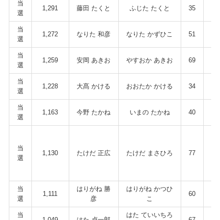
当
1,291
藤田 たくと
ふじた たくと
35
男
選
当
1,272
なりた 和彦
なりた かずひこ
51
男
選
当
1,259
安岡 あきお
やすおか あきお
69
男
選
当
1,228
大髙 かける
おおたか かける
34
男
選
当
1,163
今野 たかね
いまの たかね
40
男
選
当
1,130
たけだ 正広
たけだ まさひろ
77
男
選
当
はりがね 勝
はりがね かつひ
1,111
60
男
選
彦
こ
当
はた ていいちろ
1,049
はた 貞一郎
67
男