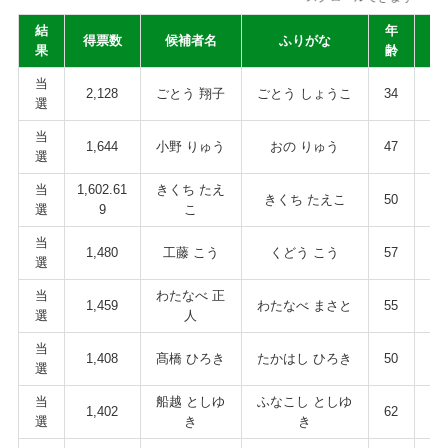
結
年
性
得票数
候補者名
ふりがな
果
齢
別
当
2,128
ごとう 翔子
ごとう しょうこ
34
女
選
当
1,644
小野 りゅう
おの りゅう
47
男
選
当
1,602.61
きくち たえ
きくち たえこ
50
女
選
9
こ
当
1,480
工藤 こう
くどう こう
57
男
選
当
わたなべ 正
1,459
わたなべ まさと
55
男
選
人
当
1,408
髙橋 ひろき
たかはし ひろき
50
男
選
当
船越 としゆ
ふなこし としゆ
1,402
62
男
選
き
き