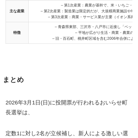
– 第1次産業：農業が基幹で、米・いちご・
主な産業
– 第2次産業：製造業は限定的だが、大規模商業施設や地
– 第3次産業：商業・サービス業が主要（イオン系商
– 青森県東部、三沢市・八戸市に近接し「ベッド
特徴
– 平地が広がり生活・商業・農業の
– 旧・百石町、桃井町区域を含む2006年合併に
まとめ
2026年3月1日(日)に投開票が行われるおいらせ町
長選挙は、
定数1に対し2名が立候補し、新人による激しい選