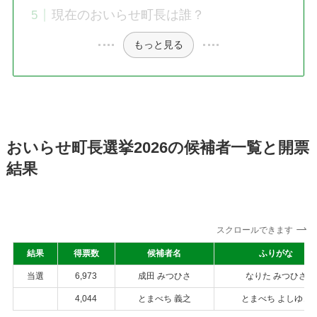
現在のおいらせ町長は誰？
もっと見る
おいらせ町長選挙2026の候補者一覧と開票
結果
スクロールできます
結果
得票数
候補者名
ふりがな
当選
6,973
成田 みつひさ
なりた みつひさ
4,044
とまべち 義之
とまべち よしゆき