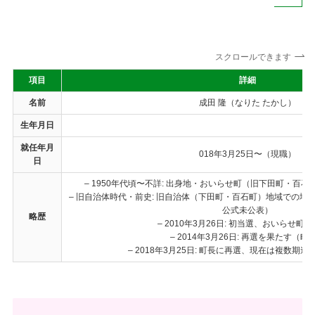
スクロールできます
項目
詳細
名前
成田 隆（なりた たかし）
生年月日
就任年月
018年3月25日〜（現職）
日
– 1950年代頃〜不詳: 出身地・おいらせ町（旧下田町・百
– 旧自治体時代・前史: 旧自治体（下田町・百石町）地域での
公式未公表）
略歴
– 2010年3月26日: 初当選、おいらせ町
– 2014年3月26日: 再選を果たす（町
– 2018年3月25日: 町長に再選、現在は複数期