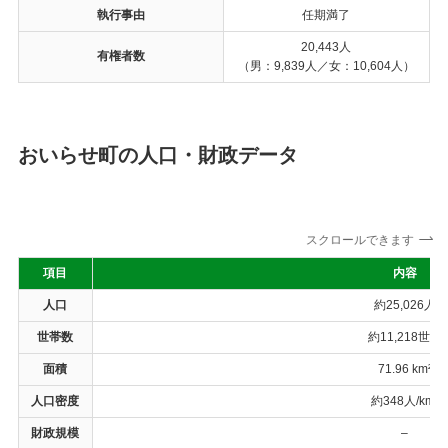
執行事由
任期満了
20,443人
有権者数
（男：9,839人／女：10,604人）
おいらせ町の人口・財政データ
スクロールできます
項目
内容
人口
約25,026人
世帯数
約11,218世帯
面積
71.96 km²
人口密度
約348人/km²
財政規模
–