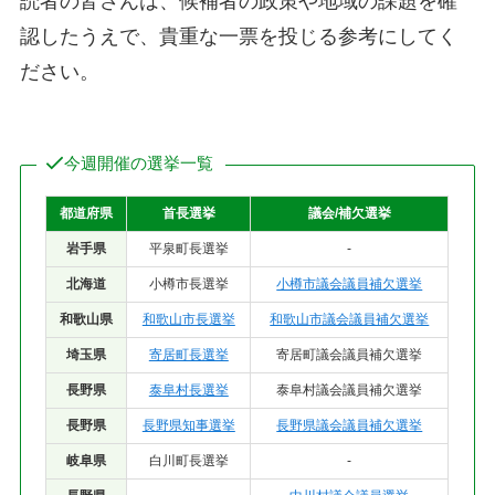
読者の皆さんは、候補者の政策や地域の課題を確
認したうえで、貴重な一票を投じる参考にしてく
ださい。
今週開催の選挙一覧
都道府県
首長選挙
議会/補欠選挙
岩手県
平泉町長選挙
-
北海道
小樽市長選挙
小樽市議会議員補欠選挙
和歌山県
和歌山市長選挙
和歌山市議会議員補欠選挙
埼玉県
寄居町長選挙
寄居町議会議員補欠選挙
長野県
泰阜村長選挙
泰阜村議会議員補欠選挙
長野県
長野県知事選挙
長野県議会議員補欠選挙
岐阜県
白川町長選挙
-