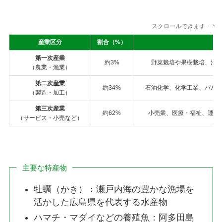
スクロールできます
産業区分
割合（%）
特
第一次産業
約3%
野菜栽培や果樹栽培、沿
（農業・漁業）
第二次産業
約34%
石油化学、化学工業、パル
（製造・加工）
第三次産業
約62%
小売業、医療・福祉、運輸
（サービス・小売など）
主要な特産物
牡蠣（かき）：瀬戸内海の豊かな漁場を
活かした広島県を代表する水産物
ハマチ・マダイなどの養殖魚：阿多田島