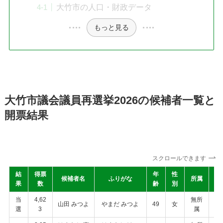
大竹市の人口・財政データ
もっと見る
大竹市議会議員再選挙2026の候補者一覧と
開票結果
スクロールできます
結
得票
年
性
現
候補者名
ふりがな
所属
果
数
齢
別
新
当
4,62
無所
新
山田 みつよ
やまだ みつよ
49
女
選
3
属
人