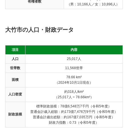
有権者数
（男：10,166人／女：10,896人）
大竹市の人口・財政データ
項目
内容
人口
25,017人
世帯数
11,568世帯
78.66 km²
面積
（2024年10月1日現在）
約318人/km²
人口密度
（25,017人 ÷ 78.66km²）
標準財政規模：78億6,548万7千円（令和5年度）
普通会計歳入総額：約173億7,476万9千円（令和5年度）
財政規模
普通会計歳出総額：約167億7,035万円（令和5年度）
財政力指数：0.73（令和5年度）