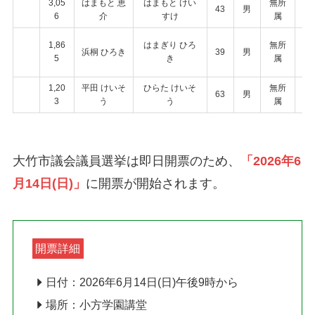
3,05
はまもと 恵
はまもと けい
無所
新
43
男
6
介
すけ
属
人
1,86
はまぎり ひろ
無所
新
浜桐 ひろき
39
男
5
き
属
人
1,20
平田 けいそ
ひらた けいそ
無所
新
63
男
3
う
う
属
人
大竹市議会議員選挙は即日開票のため、
「2026年6
月14日(日)」
に開票が開始されます。
開票詳細
日付：2026年6月14日(日)午後9時から
場所：小方学園講堂