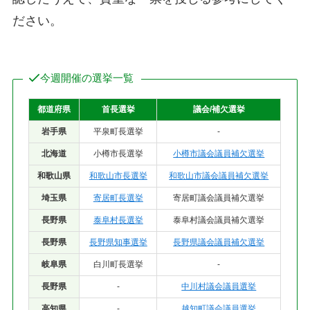
ださい。
今週開催の選挙一覧
都道府県
首長選挙
議会/補欠選挙
岩手県
平泉町長選挙
-
北海道
小樽市長選挙
小樽市議会議員補欠選挙
和歌山県
和歌山市長選挙
和歌山市議会議員補欠選挙
埼玉県
寄居町長選挙
寄居町議会議員補欠選挙
長野県
泰阜村長選挙
泰阜村議会議員補欠選挙
長野県
長野県知事選挙
長野県議会議員補欠選挙
岐阜県
白川町長選挙
-
長野県
-
中川村議会議員選挙
高知県
-
越知町議会議員選挙