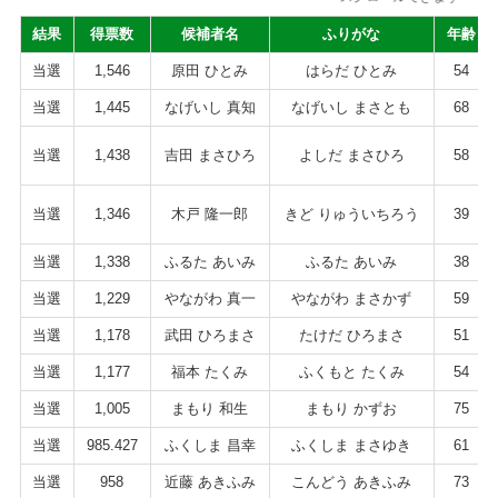
結果
得票数
候補者名
ふりがな
年齢
当選
1,546
原田 ひとみ
はらだ ひとみ
54
当選
1,445
なげいし 真知
なげいし まさとも
68
当選
1,438
吉田 まさひろ
よしだ まさひろ
58
当選
1,346
木戸 隆一郎
きど りゅういちろう
39
当選
1,338
ふるた あいみ
ふるた あいみ
38
当選
1,229
やながわ 真一
やながわ まさかず
59
当選
1,178
武田 ひろまさ
たけだ ひろまさ
51
当選
1,177
福本 たくみ
ふくもと たくみ
54
当選
1,005
まもり 和生
まもり かずお
75
当選
985.427
ふくしま 昌幸
ふくしま まさゆき
61
当選
958
近藤 あきふみ
こんどう あきふみ
73