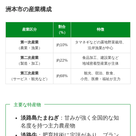
洲本市の産業構成
割合
産業区分
特徴
（%）
第一次産業
タマネギなどの露地野菜栽培、
約10%
（農業・漁業）
沿岸漁業が中心
第二次産業
食品加工、建設業など
約22%
（製造・加工）
地域密着型産業が主体
第三次産業
観光、宿泊、飲食、
約68%
（サービス・観光など）
小売、医療・福祉が主力
主要な特産物
淡路島たまねぎ
：甘みが強く全国的な知
名度を持つ主力農産物
淡路牛
：肥育技術に定評があり、ブラン