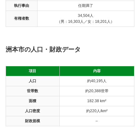
執行事由
任期満了
34,504人
有権者数
（男：16,303人／女：18,201人）
洲本市の人口・財政データ
項目
内容
人口
約40,195人
世帯数
約20,388世帯
面積
182.38 km²
人口密度
約220人/km²
財政規模
–