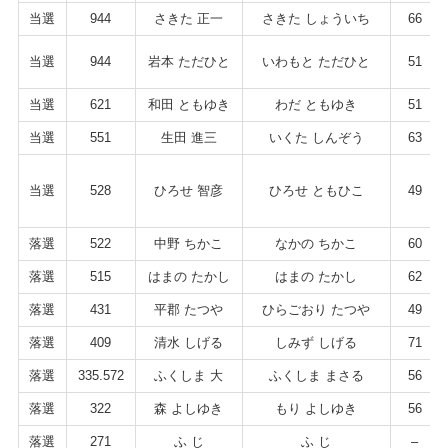
当選
944
さきた 正一
さきた しょういち
66
当選
944
岩本 ただひと
いわもと ただひと
51
当選
621
和田 ともゆき
わだ ともゆき
51
当選
551
生田 進三
いくた しんぞう
63
当選
528
ひろせ 智彦
ひろせ ともひこ
49
落選
522
中野 ちかこ
なかの ちかこ
60
落選
515
はまの たかし
はまの たかし
62
落選
431
平郡 たつや
ひらごおり たつや
49
落選
409
清水 しげる
しみず しげる
71
落選
335.572
ふくしま 大
ふくしま まさる
56
落選
322
森 よしゆき
もり よしゆき
56
落選
271
ふ じ
ふ じ
–