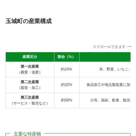
玉城町の産業構成
スクロールできます
産業区分
割合（%）
第一次産業
約10%
米、野菜、いちご、柿
（農業・漁業）
第二次産業
約32%
食品加工や地元製造業に加え
（製造・加工）
第三次産業
約58%
小売、福祉、飲食、観光、
（サービス・観光など）
主要な特産物