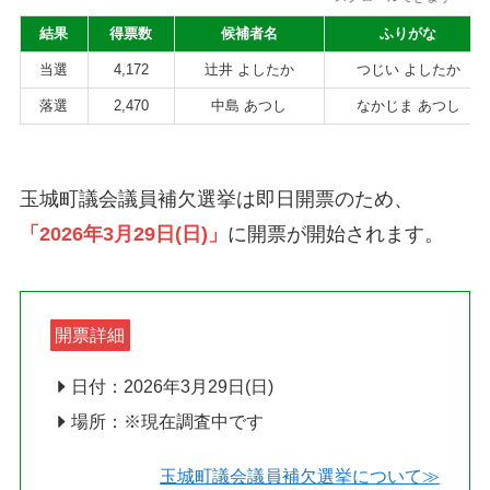
結果
得票数
候補者名
ふりがな
当選
4,172
辻井 よしたか
つじい よしたか
落選
2,470
中島 あつし
なかじま あつし
玉城町議会議員補欠選挙は即日開票のため、
「2026年3月29日(日)」
に開票が開始されます。
開票詳細
日付：2026年3月29日(日)
場所：※現在調査中です
玉城町議会議員補欠選挙について≫