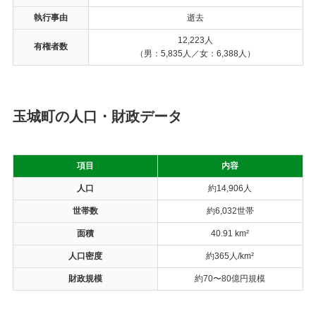
執行事由
逝去
12,223人
有権者数
（男：5,835人／女：6,388人）
玉城町の人口・財政データ
項目
内容
人口
約14,906人
世帯数
約6,032世帯
面積
40.91 km²
人口密度
約365人/km²
財政規模
約70〜80億円規模