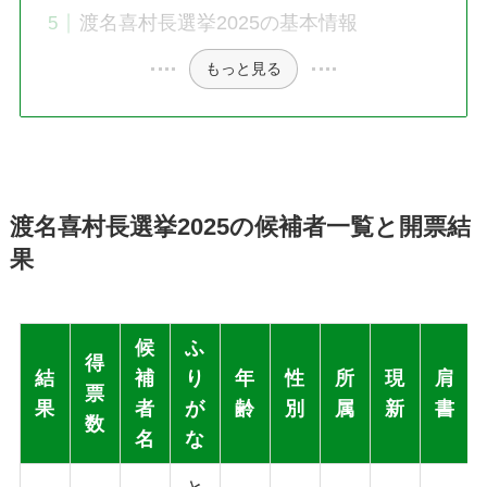
渡名喜村長選挙2025の基本情報
もっと見る
渡名喜村長選挙2025の候補者一覧と開票結
果
候
ふ
得
結
補
り
年
性
所
現
肩
票
果
者
が
齢
別
属
新
書
数
名
な