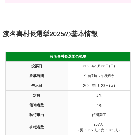
渡名喜村長選挙2025の基本情報
渡名喜村長選挙の概要
投票日
2025年9月28日(日)
投票時間
午前7時～午後8時
告示日
2025年9月23日(火)
定数
1名
候補者数
2名
執行事由
任期満了
257人
有権者数
（男：152人／女：105人）