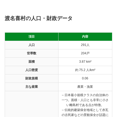
渡名喜村の人口・財政データ
項目
内容
人口
291人
世帯数
204戸
面積
3.87 km²
人口密度
約 75.2 人/km²
財政規模
0.06
主な産業
農業・漁業
– 日本最小規模クラスの自治体の
一つ。面積・人口とも非常に小さ
い離島村である点が特徴。
– 伝統的建築保全地域として赤瓦
の古民家などの景観保全が話題に