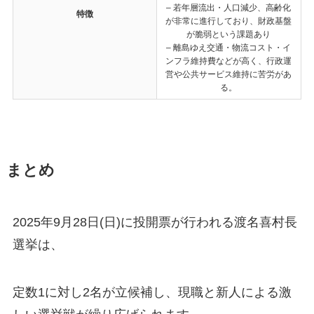
– 若年層流出・人口減少、高齢化
特徴
が非常に進行しており、財政基盤
が脆弱という課題あり
– 離島ゆえ交通・物流コスト・イ
ンフラ維持費などが高く、行政運
営や公共サービス維持に苦労があ
る。
まとめ
2025年9月28日(日)に投開票が行われる渡名喜村長
選挙は、
定数1に対し2名が立候補し、現職と新人による激