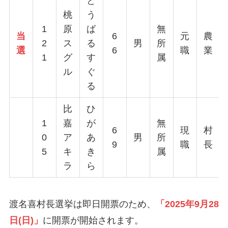
と
桃
う
1
原
ば
無
当
6
元
農
2
ス
る
男
所
選
6
職
業
1
グ
す
属
ル
ぐ
る
比
ひ
1
嘉
が
無
6
現
村
0
ア
あ
男
所
9
職
長
5
キ
き
属
ラ
ら
渡名喜村長選挙は即日開票のため、
「2025年9月28
日(日)」
に開票が開始されます。