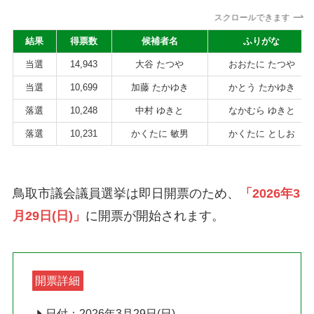
スクロールできます
結果
得票数
候補者名
ふりがな
当選
14,943
大谷 たつや
おおたに たつや
当選
10,699
加藤 たかゆき
かとう たかゆき
落選
10,248
中村 ゆきと
なかむら ゆきと
落選
10,231
かくたに 敏男
かくたに としお
鳥取市議会議員選挙は即日開票のため、
「2026年3
月29日(日)」
に開票が開始されます。
開票詳細
日付：2026年3月29日(日)