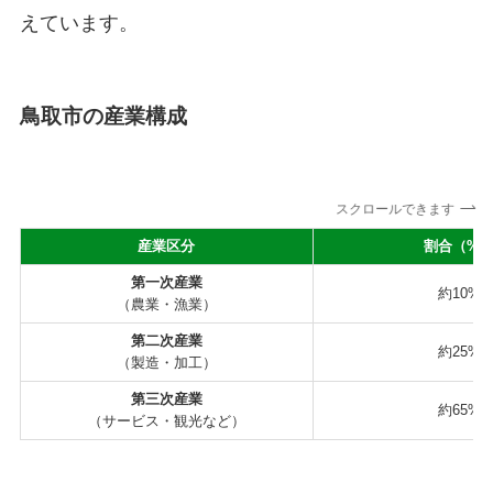
えています。
鳥取市の産業構成
スクロールできます
産業区分
割合（%
第一次産業
約10%
（農業・漁業）
第二次産業
約25%
（製造・加工）
第三次産業
約65%
（サービス・観光など）