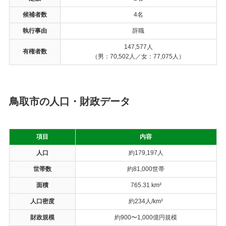
候補者数
4名
執行事由
辞職
147,577人
有権者数
（男：70,502人／女：77,075人）
鳥取市の人口・財政データ
項目
内容
人口
約179,197人
世帯数
約81,000世帯
面積
765.31 km²
人口密度
約234人/km²
財政規模
約900〜1,000億円規模