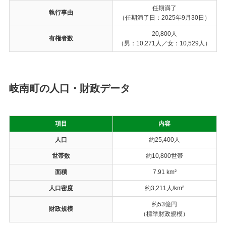
任期満了
執行事由
（任期満了日：2025年9月30日）
20,800人
有権者数
（男：10,271人／女：10,529人）
岐南町の人口・財政データ
項目
内容
人口
約25,400人
世帯数
約10,800世帯
面積
7.91 km²
人口密度
約3,211人/km²
約53億円
財政規模
（標準財政規模）