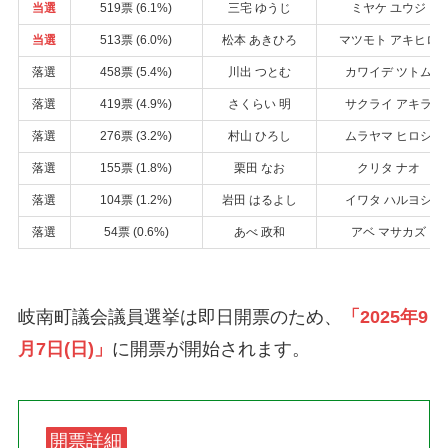
当選
519票 (6.1%)
三宅 ゆうじ
ミヤケ ユウジ
当選
513票 (6.0%)
松本 あきひろ
マツモト アキヒロ
落選
458票 (5.4%)
川出 つとむ
カワイデ ツトム
落選
419票 (4.9%)
さくらい 明
サクライ アキラ
落選
276票 (3.2%)
村山 ひろし
ムラヤマ ヒロシ
落選
155票 (1.8%)
栗田 なお
クリタ ナオ
落選
104票 (1.2%)
岩田 はるよし
イワタ ハルヨシ
落選
54票 (0.6%)
あべ 政和
アベ マサカズ
岐南町議会議員選挙は即日開票のため、
「2025年9
月7日(日)」
に開票が開始されます。
開票詳細