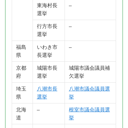
東海村長
–
選挙
行方市長
–
選挙
福島
いわき市
–
県
長選挙
京都
城陽市長
城陽市議会議員補
府
選挙
欠選挙
埼玉
八潮市長
八潮市議会議員選
県
選挙
挙
北海
–
根室市議会議員選
道
挙