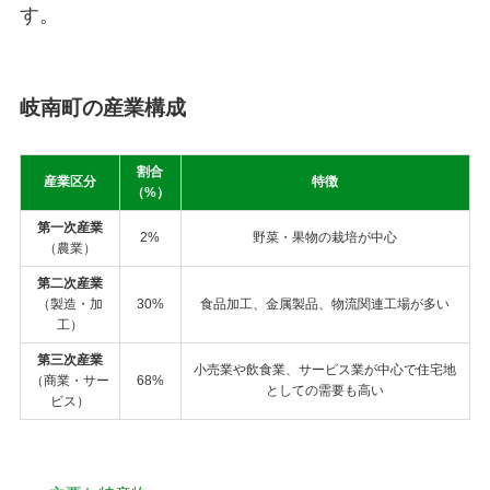
す。
岐南町の産業構成
割合
産業区分
特徴
（%）
第一次産業
2%
野菜・果物の栽培が中心
（農業）
第二次産業
（製造・加
30%
食品加工、金属製品、物流関連工場が多い
工）
第三次産業
小売業や飲食業、サービス業が中心で住宅地
（商業・サー
68%
としての需要も高い
ビス）