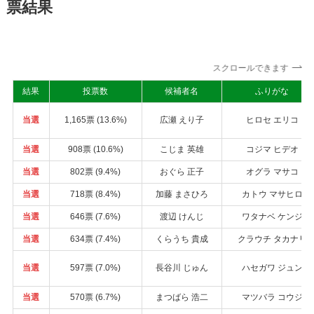
票結果
スクロールできます
結果
投票数
候補者名
ふりがな
当選
1,165票 (13.6%)
広瀬 えり子
ヒロセ エリコ
当選
908票 (10.6%)
こじま 英雄
コジマ ヒデオ
当選
802票 (9.4%)
おぐら 正子
オグラ マサコ
当選
718票 (8.4%)
加藤 まさひろ
カトウ マサヒロ
当選
646票 (7.6%)
渡辺 けんじ
ワタナベ ケンジ
当選
634票 (7.4%)
くらうち 貴成
クラウチ タカナリ
当選
597票 (7.0%)
長谷川 じゅん
ハセガワ ジュン
当選
570票 (6.7%)
まつばら 浩二
マツバラ コウジ