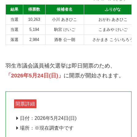
結果
得票数
候補者名
ふりがな
当選
10,263
小川 あきひこ
おがわ あきひこ
当選
5,194
駒宮 けいご
こまみや けいご
落選
2,984
酒巻 公一朗
さかまき こういちろう
羽生市議会議員補欠選挙は即日開票のため、
「2026年5月24日(日)」
に開票が開始されます。
開票詳細
日付：2026年5月24日(日)
場所：※現在調査中です