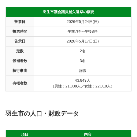
羽生市議会議員補欠選挙の概要
投票日
2026年5月24日(日)
投票時間
午前7時～午後8時
告示日
2026年5月17日(日)
定数
2名
候補者数
3名
執行事由
辞職
43,849人
有権者数
（男性：21,839人／女性：22,010人）
羽生市の人口・財政データ
項目
内容