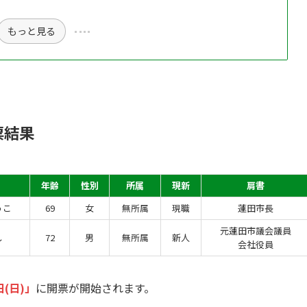
もっと見る
票結果
年齢
性別
所属
現新
肩書
うこ
69
女
無所属
現職
蓮田市長
元蓮田市議会議員
し
72
男
無所属
新人
会社役員
日(日)」
に開票が開始されます。