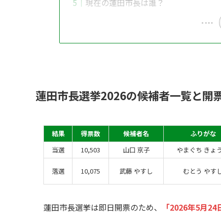
現在の蓮田市長は誰？
蓮田市長選挙2026の候補者一覧と開
結果
得票数
候補者名
ふりがな
当選
10,503
山口 京子
やまぐち きょ
落選
10,075
武藤 やすし
むとう やす
蓮田市長選挙は即日開票のため、
「2026年5月24