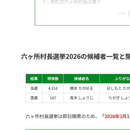
現在の六ヶ所村長は誰？
六ヶ所村長選挙2026の候補者一覧と
結果
得票数
候補者名
ふりがな
当選
4,316
橋本 たかはる
はしもと た
落選
167
高木 しょうじ
たかぎ しょ
六ヶ所村長選挙は即日開票のため、
「2026年2月1