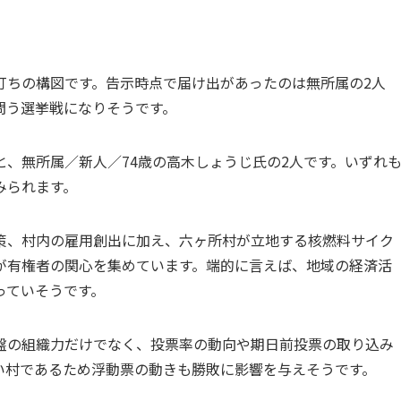
打ちの構図です。告示時点で届け出があったのは無所属の2人
問う選挙戦になりそうです。
と、無所属／新人／74歳の高木しょうじ氏の2人です。いずれ
みられます。
策、村内の雇用創出に加え、六ヶ所村が立地する核燃料サイク
が有権者の関心を集めています。端的に言えば、地域の経済活
っていそうです。
盤の組織力だけでなく、投票率の動向や期日前投票の取り込み
い村であるため浮動票の動きも勝敗に影響を与えそうです。