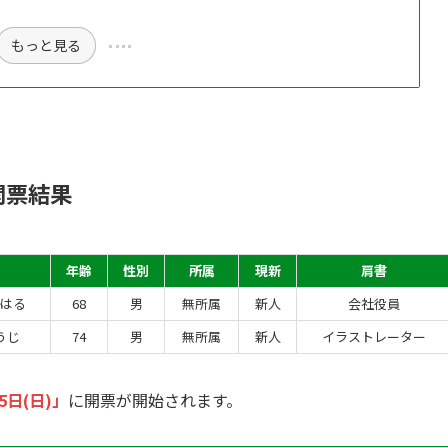
もっと見る
開票結果
年齢
性別
所属
現新
肩書
かはる
68
男
無所属
新人
会社役員
うじ
74
男
無所属
新人
イラストレーター
5日(日)」
に開票が開始されます。