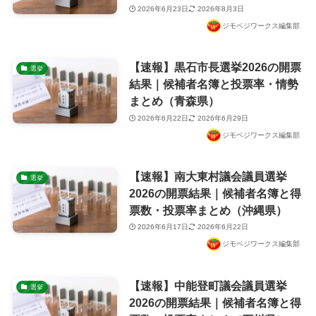
2026年6月23日
2026年8月3日
ジモベジワークス編集部
【速報】黒石市長選挙2026の開票
選挙
結果｜候補者名簿と投票率・情勢
まとめ（青森県）
2026年6月22日
2026年6月29日
ジモベジワークス編集部
【速報】南大東村議会議員選挙
選挙
2026の開票結果｜候補者名簿と得
票数・投票率まとめ（沖縄県）
2026年6月17日
2026年6月22日
ジモベジワークス編集部
【速報】中能登町議会議員選挙
選挙
2026の開票結果｜候補者名簿と得