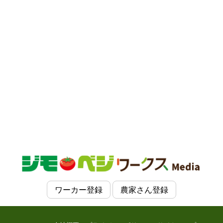
ワーカー登録
農家さん登録