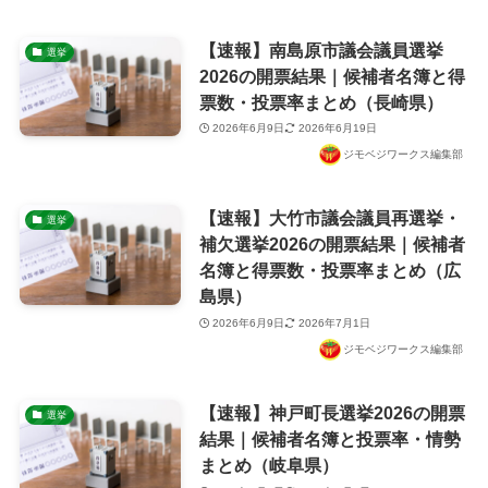
【速報】南島原市議会議員選挙
選挙
2026の開票結果｜候補者名簿と得
票数・投票率まとめ（長崎県）
2026年6月9日
2026年6月19日
ジモベジワークス編集部
【速報】大竹市議会議員再選挙・
選挙
補欠選挙2026の開票結果｜候補者
名簿と得票数・投票率まとめ（広
島県）
2026年6月9日
2026年7月1日
ジモベジワークス編集部
【速報】神戸町長選挙2026の開票
選挙
結果｜候補者名簿と投票率・情勢
まとめ（岐阜県）