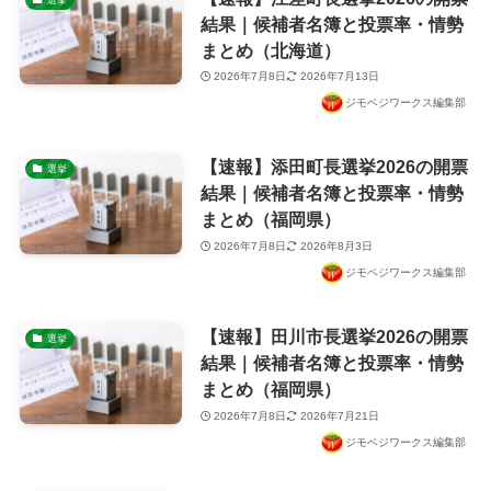
結果｜候補者名簿と投票率・情勢
まとめ（北海道）
2026年7月8日
2026年7月13日
ジモベジワークス編集部
【速報】添田町長選挙2026の開票
選挙
結果｜候補者名簿と投票率・情勢
まとめ（福岡県）
2026年7月8日
2026年8月3日
ジモベジワークス編集部
【速報】田川市長選挙2026の開票
選挙
結果｜候補者名簿と投票率・情勢
まとめ（福岡県）
2026年7月8日
2026年7月21日
ジモベジワークス編集部