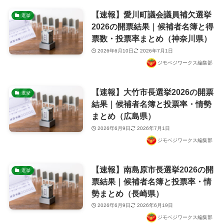
【速報】愛川町議会議員補欠選挙
選挙
2026の開票結果｜候補者名簿と得
票数・投票率まとめ（神奈川県）
2026年6月10日
2026年7月1日
ジモベジワークス編集部
【速報】大竹市長選挙2026の開票
選挙
結果｜候補者名簿と投票率・情勢
まとめ（広島県）
2026年6月9日
2026年7月1日
ジモベジワークス編集部
【速報】南島原市長選挙2026の開
選挙
票結果｜候補者名簿と投票率・情
勢まとめ（長崎県）
2026年6月9日
2026年6月19日
ジモベジワークス編集部