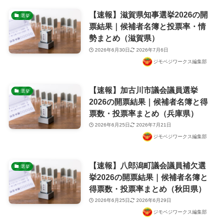
【速報】滋賀県知事選挙2026の開
選挙
票結果｜候補者名簿と投票率・情
勢まとめ（滋賀県）
2026年6月30日
2026年7月6日
ジモベジワークス編集部
【速報】加古川市議会議員選挙
選挙
2026の開票結果｜候補者名簿と得
票数・投票率まとめ（兵庫県）
2026年6月25日
2026年7月21日
ジモベジワークス編集部
【速報】八郎潟町議会議員補欠選
選挙
挙2026の開票結果｜候補者名簿と
得票数・投票率まとめ（秋田県）
2026年6月25日
2026年6月29日
ジモベジワークス編集部