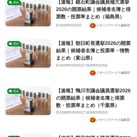
【速報】鏡石町議会議員補欠選挙
選挙
2026の開票結果｜候補者名簿と得
票数・投票率まとめ（福島県）
2026年5月21日
ジモベジワークス編集部
【速報】朝日町長選挙2026の開票
選挙
結果｜候補者名簿と投票率・情勢
まとめ（富山県）
2026年5月20日
2026年5月25日
ジモベジワークス編集部
【速報】鴨川市議会議員選挙2026
選挙
の開票結果｜候補者名簿と得票
数・投票率まとめ（千葉県）
2026年5月19日
2026年5月25日
ジモベジワークス編集部