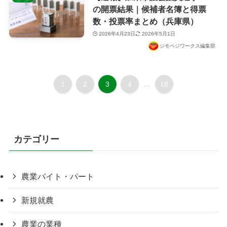
の開票結果｜候補者名簿と得票
数・投票率まとめ（兵庫県）
2026年4月23日
2026年5月1日
ジモベジワークス編集部
1
2
3
4
...
18
カテゴリー
農業バイト・パート
新規就農
農業の業種