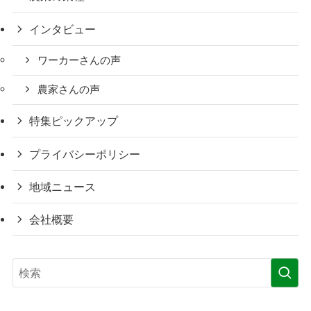
インタビュー
ワーカーさんの声
農家さんの声
特集ピックアップ
プライバシーポリシー
地域ニュース
会社概要