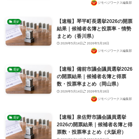
ジモベジワークス編集部
【速報】琴平町長選挙2026の開票
選挙
結果｜候補者名簿と投票率・情勢
まとめ（香川県）
2026年5月14日
2026年5月18日
ジモベジワークス編集部
【速報】備前市議会議員選挙2026
選挙
の開票結果｜候補者名簿と得票
数・投票率まとめ（岡山県）
2026年5月14日
2026年5月18日
ジモベジワークス編集部
【速報】泉佐野市議会議員選挙
選挙
2026の開票結果｜候補者名簿と得
票数・投票率まとめ（大阪府）