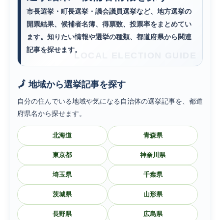
市長選挙・町長選挙・議会議員選挙など、地方選挙の
開票結果、候補者名簿、得票数、投票率をまとめてい
ます。知りたい情報や選挙の種類、都道府県から関連
記事を探せます。
🗾 地域から選挙記事を探す
自分の住んでいる地域や気になる自治体の選挙記事を、都道
府県名から探せます。
北海道
青森県
東京都
神奈川県
埼玉県
千葉県
茨城県
山形県
長野県
広島県