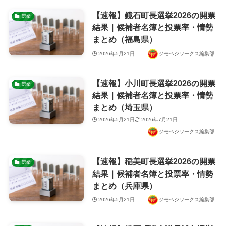
【速報】鏡石町長選挙2026の開票
選挙
結果｜候補者名簿と投票率・情勢
まとめ（福島県）
2026年5月21日
ジモベジワークス編集部
【速報】小川町長選挙2026の開票
選挙
結果｜候補者名簿と投票率・情勢
まとめ（埼玉県）
2026年5月21日
2026年7月21日
ジモベジワークス編集部
【速報】稲美町長選挙2026の開票
選挙
結果｜候補者名簿と投票率・情勢
まとめ（兵庫県）
2026年5月21日
ジモベジワークス編集部