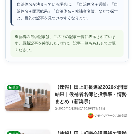
自治体名が決まっている場合は、「自治体名＋選挙」「自
治体名＋開票結果」「自治体名＋候補者名簿」などで探す
と、目的の記事を見つけやすくなります。
※新着の選挙記事は、この下の記事一覧に表示されていま
す。最新記事を確認したい方は、記事一覧もあわせてご覧
ください。
【速報】田上町長選挙2026の開票
選挙
結果｜候補者名簿と投票率・情勢
まとめ（新潟県）
2026年5月28日
2026年7月21日
ジモベジワークス編集部
【速報】田上町議会議員補欠選挙
選挙