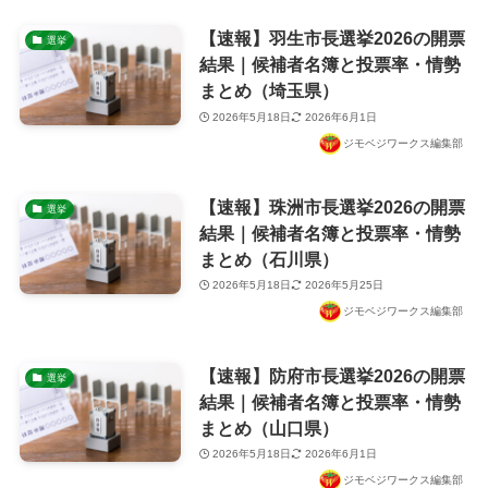
【速報】羽生市長選挙2026の開票
選挙
結果｜候補者名簿と投票率・情勢
まとめ（埼玉県）
2026年5月18日
2026年6月1日
ジモベジワークス編集部
【速報】珠洲市長選挙2026の開票
選挙
結果｜候補者名簿と投票率・情勢
まとめ（石川県）
2026年5月18日
2026年5月25日
ジモベジワークス編集部
【速報】防府市長選挙2026の開票
選挙
結果｜候補者名簿と投票率・情勢
まとめ（山口県）
2026年5月18日
2026年6月1日
ジモベジワークス編集部